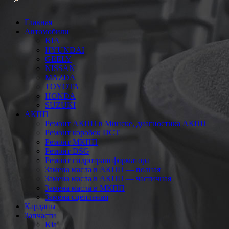
Главная
Автомобили
KIA
HYUNDAI
GEELY
NISSAN
MAZDA
TOYOTA
HONDA
SUZUKI
АКПП
Ремонт АКПП в Минске, диагностика АКПП
Ремонт коробок DCT
Ремонт МКПП
Ремонт DSG
Ремонт гидротрансформатора
Замена масла в АКПП — полная
Замена масла в АКПП — частичная
Замена масла в МКПП
Замена сцепления
Карданы
Запчасти
Kia