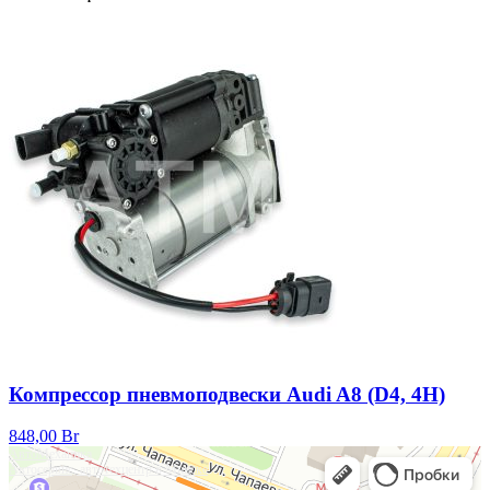
Компрессор пневмоподвески Audi A8 (D4, 4H)
848,00
Br
АвтоМеханика
Автосервис, автотехцентр в Минске