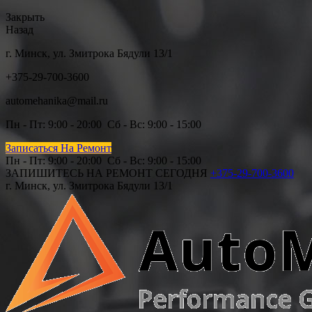
Закрыть
Назад
г. Минск, ул. Змитрока Бядули 13/1
+375-29-700-3600
automehanika@mail.ru
Пн - Пт: 9
:00 - 20:00 Сб
- Вс: 9:00 - 15:00
Записаться На Ремонт
Пн - Пт: 9
:00 - 20:00 Сб - Вс: 9:00 - 15
:00
ЗАПИШИТЕСЬ НА РЕМОНТ СЕГОДНЯ
+375-29-700-3600
г. Минск, ул. Змитрока Бядули 13/1