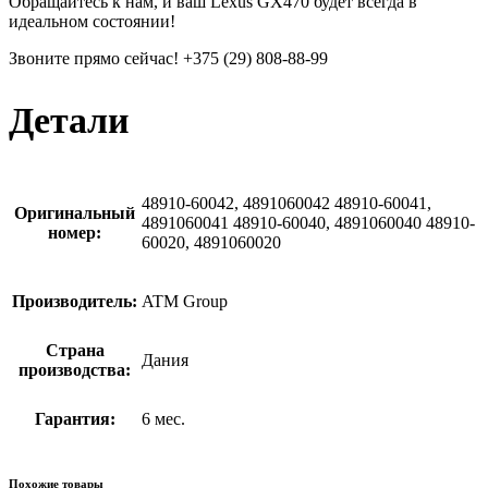
Обращайтесь к нам, и ваш Lexus GX470 будет всегда в
идеальном состоянии!
Звоните прямо сейчас! +375 (29) 808-88-99
Детали
48910-60042, 4891060042 48910-60041,
Оригинальный
4891060041 48910-60040, 4891060040 48910-
номер:
60020, 4891060020
Производитель:
ATM Group
Страна
Дания
производства:
Гарантия:
6 мес.
Похожие товары