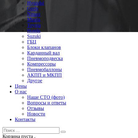
Hyundai
Geely
Nissan
Mazda
Toyota
Honda
Suzuki
ГБЦ
Блоки клапанов
Карданный вал
Пневмоподвеска
Компрессоры
Пневмобаллоны
АКПП и МКПП
Другое
Цены
О нас
Наше СТО (фото)
Вопросы и ответы
Отзывы
Новости
Контакты
Корзина пуста .