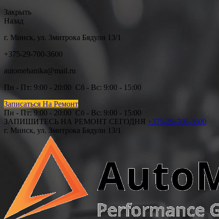
Закрыть
Назад
г. Минск, ул. Змитрока Бядули 13/1
+375-29-700-3600
automehanika@mail.ru
Пн - Пт: 9
:00 - 20:00 Сб
- Вс: 9:00 - 15:00
Записаться На Ремонт
Пн - Пт: 9
:00 - 20:00 Сб - Вс: 9:00 - 15
:00
ЗАПИШИТЕСЬ НА РЕМОНТ СЕГОДНЯ
+375-29-700-3600
г. Минск, ул. Змитрока Бядули 13/1