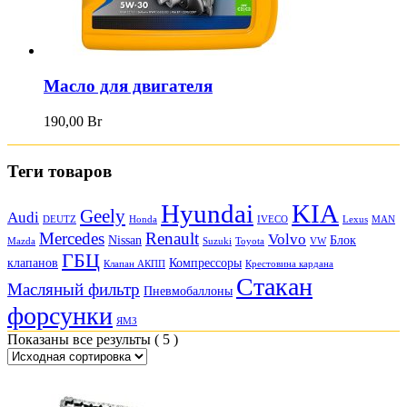
Масло для двигателя
190,00
Br
Теги товаров
Hyundai
KIA
Geely
Audi
DEUTZ
Honda
IVECO
Lexus
MAN
Mercedes
Renault
Volvo
Nissan
Блок
Mazda
Suzuki
Toyota
VW
ГБЦ
клапанов
Компрессоры
Клапан АКПП
Крестовина кардана
Стакан
Масляный фильтр
Пневмобаллоны
форсунки
ЯМЗ
Показаны все результы ( 5 )