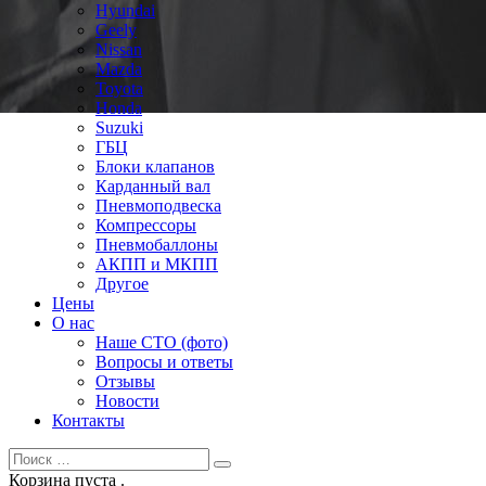
Hyundai
Geely
Nissan
Mazda
Toyota
Honda
Suzuki
ГБЦ
Блоки клапанов
Карданный вал
Пневмоподвеска
Компрессоры
Пневмобаллоны
АКПП и МКПП
Другое
Цены
О нас
Наше СТО (фото)
Вопросы и ответы
Отзывы
Новости
Контакты
Корзина пуста .