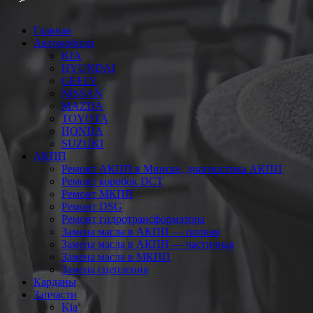
Главная
Автомобили
KIA
HYUNDAI
GEELY
NISSAN
MAZDA
TOYOTA
HONDA
SUZUKI
АКПП
Ремонт АКПП в Минске, диагностика АКПП
Ремонт коробок DCT
Ремонт МКПП
Ремонт DSG
Ремонт гидротрансформатора
Замена масла в АКПП — полная
Замена масла в АКПП — частичная
Замена масла в МКПП
Замена сцепления
Карданы
Запчасти
Kia