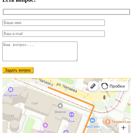
Задать вопрос
АвтоМеханика
Автосервис, автотехцентр в Минске