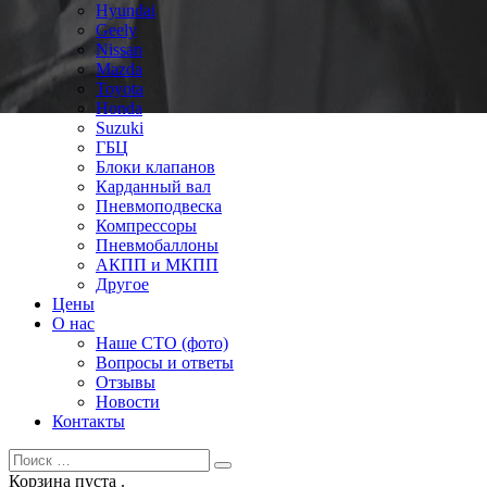
Hyundai
Geely
Nissan
Mazda
Toyota
Honda
Suzuki
ГБЦ
Блоки клапанов
Карданный вал
Пневмоподвеска
Компрессоры
Пневмобаллоны
АКПП и МКПП
Другое
Цены
О нас
Наше СТО (фото)
Вопросы и ответы
Отзывы
Новости
Контакты
Корзина пуста .