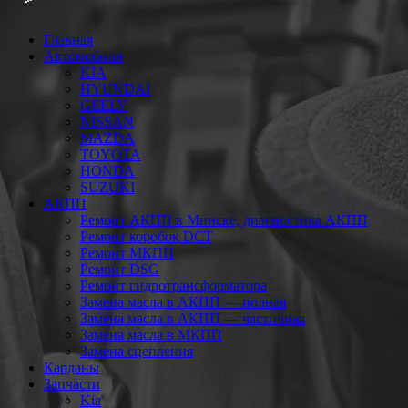
Главная
Автомобили
KIA
HYUNDAI
GEELY
NISSAN
MAZDA
TOYOTA
HONDA
SUZUKI
АКПП
Ремонт АКПП в Минске, диагностика АКПП
Ремонт коробок DCT
Ремонт МКПП
Ремонт DSG
Ремонт гидротрансформатора
Замена масла в АКПП — полная
Замена масла в АКПП — частичная
Замена масла в МКПП
Замена сцепления
Карданы
Запчасти
Kia