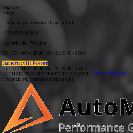
Закрыть
Назад
г. Минск, ул. Змитрока Бядули 13/1
+375-29-700-3600
automehanika@mail.ru
Пн - Пт: 9
:00 - 20:00 Сб
- Вс: 9:00 - 15:00
Записаться На Ремонт
Пн - Пт: 9
:00 - 20:00 Сб - Вс: 9:00 - 15
:00
ЗАПИШИТЕСЬ НА РЕМОНТ СЕГОДНЯ
+375-29-700-3600
г. Минск, ул. Змитрока Бядули 13/1