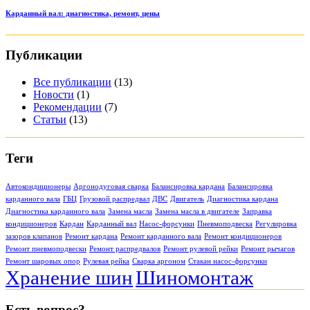
Карданный вал: диагностика, ремонт, цены
Публикации
Все публикации
(13)
Новости
(1)
Рекомендации
(7)
Статьи
(13)
Теги
Автокондиционеры
Аргонодуговая сварка
Балансировка кардана
Балансировка
карданного вала
ГБЦ
Грузовой распредвал
ДВС
Двигатель
Диагностика кардана
Диагностика карданного вала
Замена масла
Замена масла в двигателе
Заправка
кондиционеров
Кардан
Карданный вал
Насос-форсунки
Пневмоподвеска
Регулировка
зазоров клапанов
Ремонт кардана
Ремонт карданного вала
Ремонт кондиционеров
Ремонт пневмоподвески
Ремонт распредвалов
Ремонт рулевой рейки
Ремонт рычагов
Ремонт шаровых опор
Рулевая рейка
Сварка аргоном
Стакан насос-форсунки
Хранение шин
Шиномонтаж
Есть вопрос?